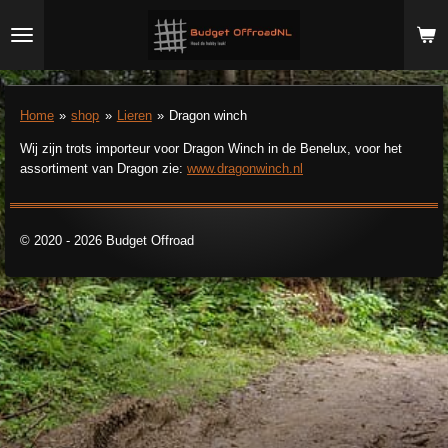
Ga
direct
naar
de
hoofdinhoud
Home
»
shop
»
Lieren
»
Dragon winch
Wij zijn trots importeur voor Dragon Winch in de Benelux, voor het
assortiment van Dragon zie:
www.dragonwinch.nl
© 2020 - 2026 Budget Offroad