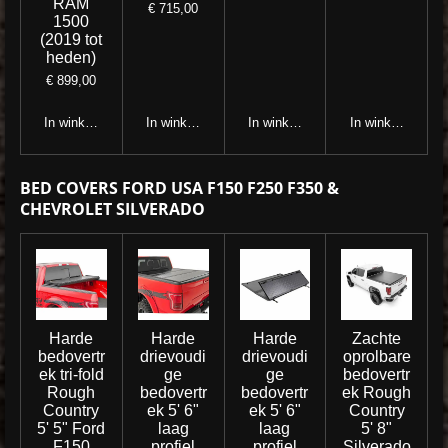
RAM
€ 715,00
1500
(2019 tot
heden)
€ 899,00
In winkelwagen
In winkelwagen
In winkelwagen
In winkelwagen
BED COVERS FORD USA F150 F250 F350 &
CHEVROLET SILVERADO
Harde
Harde
Harde
Zachte
bedovertr
drievoudi
drievoudi
oprolbare
ek tri-fold
ge
ge
bedovertr
Rough
bedovertr
bedovertr
ek Rough
Country
ek 5' 6"
ek 5' 6"
Country
5' 5" Ford
laag
laag
5' 8"
F150
profiel
profiel
Silverado