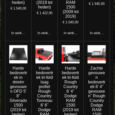
heden)
(2019 tot
RAM
€ 1.545,00
heden)
1500
€ 1.540,00
(2009 tot
€ 1.422,00
2019)
€ 1.540,00
In winkelwagen
In winkelwagen
In winkelwagen
In winkelwagen
Harde
Harde
Harde
Zachte
bedovertr
bedovertr
bedovertr
gevouwe
ek in
ek tri-fold
ek tri-fold
n
drieën
laag
Rough
bedovertr
gevouwe
profiel
Country
ek 6' 4"
n OFD 5'
Rough
6' 4"
gevouwe
8"
Country
Dodge
n" Rough
Silverado
Tonneau
RAM
Country
1500
6' 6"
1500
Dodge
(2019 tot
Dodge
(2019 tot
RAM
heden)
RAM
heden)
1500