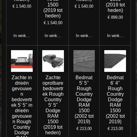
1500
(2019 tot
€ 1.540,00
€ 1.540,00
(2019 tot
heden)
heden)
€ 899,00
€ 1.540,00
In winkelwagen
In winkelwagen
In winkelwagen
In winkelwagen
Zachte in
Zachte
Bedmat
Bedmat
drieën
oprolbare
5' 5''
6' 4''
gevouwe
bedovertr
Rough
Rough
n
ek Rough
Country
Country
bedovertr
Country
Dodge
Dodge
ek 5' 5" in
5' 5"
RAM
RAM
drieën
Dodge
1500
1500
gevouwe
RAM
(2002 tot
(2002 tot
n Rough
1500
2019)
2019)
Country
(2019 tot
€ 213,00
€ 213,00
Dodge
heden)