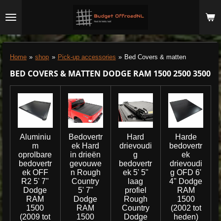
Ga
direct
naar
de
hoofdinhoud
Home
»
shop
»
Pick-up accessories
»
Bed Covers & matten
BED COVERS & MATTEN DODGE RAM 1500 2500 3500
Aluminiu
Bedovertr
Hard
Harde
m
ek Hard
drievoudi
bedovertr
oprolbare
in drieën
g
ek
bedovertr
gevouwe
bedovertr
drievoudi
ek OFF
n Rough
ek 5' 5"
g OFD 6'
R2 5' 7"
Country
laag
4" Dodge
Dodge
5' 7"
profiel
RAM
RAM
Dodge
Rough
1500
1500
RAM
Country
(2002 tot
(2009 tot
1500
Dodge
heden)