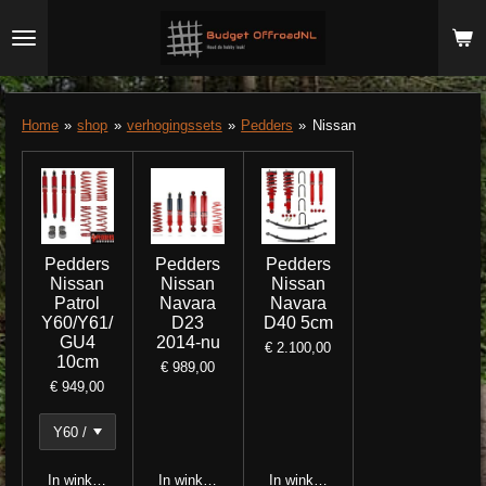
Ga
direct
naar
de
hoofdinhoud
Home
»
shop
»
verhogingssets
»
Pedders
»
Nissan
Pedders
Pedders
Pedders
Nissan
Nissan
Nissan
Patrol
Navara
Navara
Y60/Y61/
D23
D40 5cm
GU4
2014-nu
€ 2.100,00
10cm
€ 989,00
€ 949,00
In winkelwagen
In winkelwagen
In winkelwagen