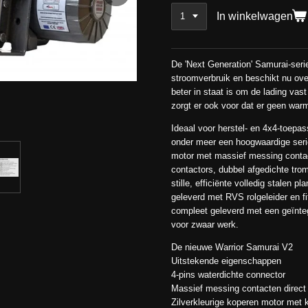
In winkelwagen
De 'Next Generation' Samurai-serie
stroomverbruik en beschikt nu over
beter in staat is om de lading vas
zorgt er ook voor dat er geen war
Ideaal voor herstel- en 4x4-toepa
onder meer een hoogwaardige seri
motor met massief messing contac
contactors, dubbel afgedichte tro
stille, efficiënte volledig stalen p
geleverd met RVS rolgeleider en fi
compleet geleverd met een geïnte
voor zwaar werk.
De nieuwe Warrior Samurai V2
Uitstekende eigenschappen
4-pins waterdichte connector
Massief messing contacten direct
Zilverkleurige koperen motor met 