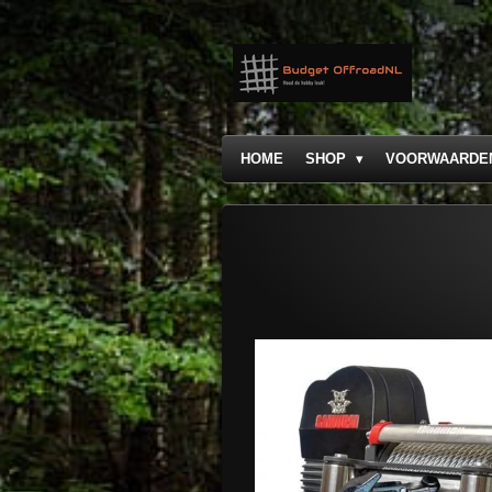
Ga
direct
naar
de
hoofdinhoud
HOME
SHOP
VOORWAARDE