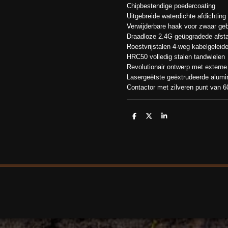
Chipbestendige poedercoating
Uitgebreide waterdichte afdichtin
Verwijderbare haak voor zwaar geb
Draadloze 2.4G geüpgradede afsta
Roestvrijstalen 4-weg kabelgeleid
HRC50 volledig stalen tandwielen
Revolutionair ontwerp met externe
Lasergeëtste geëxtrudeerde alumi
Contactor met zilveren punt van 
D
D
S
e
e
h
l
e
a
e
l
r
n
e