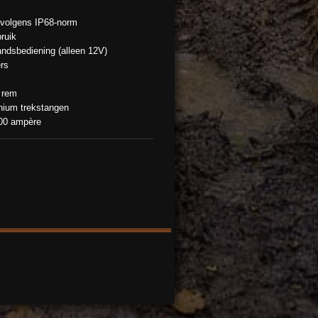
g volgens IP68-norm
ruik
ndsbediening (alleen 12V)
ers
 rem
nium trekstangen
600 ampère