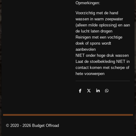
Opmerkingen:
Voorzichtig met de hand
wassen in warm zeepwater
(alleen milde oplossing) en aan
de lucht laten drogen
Reinigen met een vochtige
doek of spons wordt
aanbevolen
NIET onder hoge druk wassen
Laat de stoelbekleding NIET in
contact komen met scherpe of
hete voorwerpen
D
D
S
D
e
e
h
e
l
e
a
l
e
l
r
e
n
e
n
© 2020 - 2026 Budget Offroad