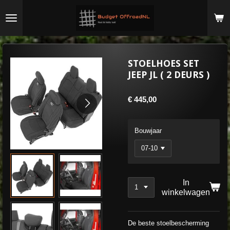
Ga
direct
naar
de
hoofdinhoud
STOELHOES SET
JEEP JL ( 2 DEURS )
€ 445,00
Bouwjaar
In
winkelwagen
De beste stoelbescherming