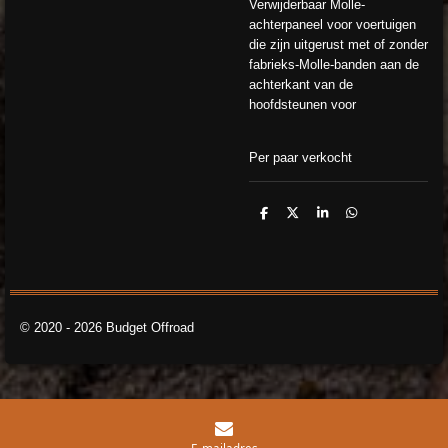
Verwijderbaar Molle-
achterpaneel voor voertuigen
die zijn uitgerust met of zonder
fabrieks-Molle-banden aan de
achterkant van de
hoofdsteunen voor
Per paar verkocht
D
D
S
D
e
e
h
e
l
e
a
l
e
l
r
e
n
e
n
© 2020 - 2026 Budget Offroad
E-mailadres