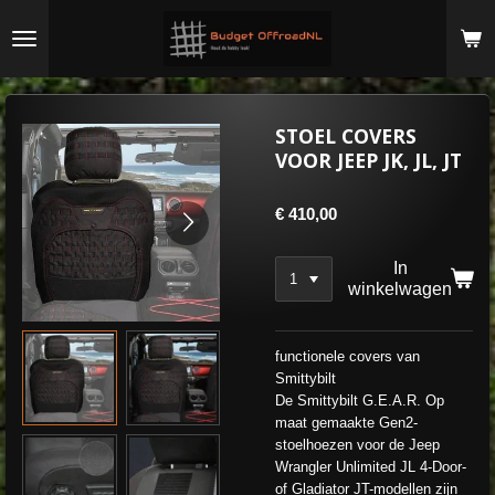
Ga
direct
naar
de
hoofdinhoud
STOEL COVERS
VOOR JEEP JK, JL, JT
€ 410,00
In
winkelwagen
functionele covers van
Smittybilt
De Smittybilt G.E.A.R. Op
maat gemaakte Gen2-
stoelhoezen voor de Jeep
Wrangler Unlimited JL 4-Door-
of Gladiator JT-modellen zijn