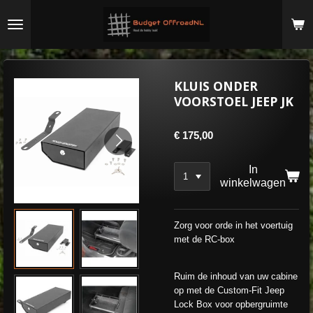
Ga
direct
naar
de
hoofdinhoud
KLUIS ONDER
VOORSTOEL JEEP JK
€ 175,00
In
winkelwagen
Zorg voor orde in het voertuig
met de RC-box
Ruim de inhoud van uw cabine
op met de Custom-Fit Jeep
Lock Box voor opbergruimte