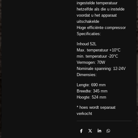
ingestelde temperatuur
hetzelfde als die u instelde
voordat u het apparaat
uitschakelde
Hoge efficiënte compressor
Specificaties:
Inhoud 52L
Max. temperatuur +10°C
min. temperatuur -20°C
Vermogen: 70W
Nominale spanning: 12-24V
Dimensies:
Lengte: 690 mm
Breedte: 345 mm
Hoogte: 524 mm
* hoes wordt separaat
verkocht
D
D
S
D
e
e
h
e