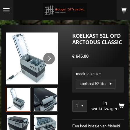
Ga
direct
naar
de
hoofdinhoud
KOELKAST 52L OFD
ARCTODUS CLASSIC
€ 645,00
maak je keuze
In
winkelwagen
Een koel briesje van frisheid