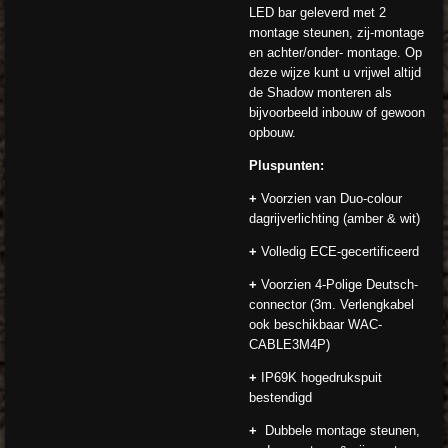
LED bar geleverd met 2
montage steunen, zij-montage
en achter/onder- montage. Op
deze wijze kunt u vrijwel altijd
de Shadow monteren als
bijvoorbeeld inbouw of gewoon
opbouw.
Pluspunten:
+
Voorzien van Duo-colour
dagrijverlichting (amber & wit)
+
Volledig ECE-gecertificeerd
+
Voorzien 4-Polige Deutsch-
connector (3m. Verlengkabel
ook beschikbaar WAC-
CABLE3M4P)
+
IP69K hogedrukspuit
bestendigd
+
Dubbele montage steunen,