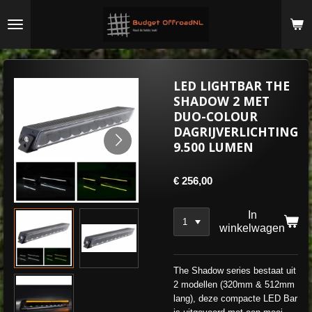
Ga
direct
naar
de
hoofdinhoud
LED LIGHTBAR THE
SHADOW 2 MET
DUO-COLOUR
DAGRIJVERLICHTING
9.500 LUMEN
€ 256,00
In
winkelwagen
The Shadow series bestaat uit
2 modellen (320mm & 512mm
lang), deze compacte LED Bar