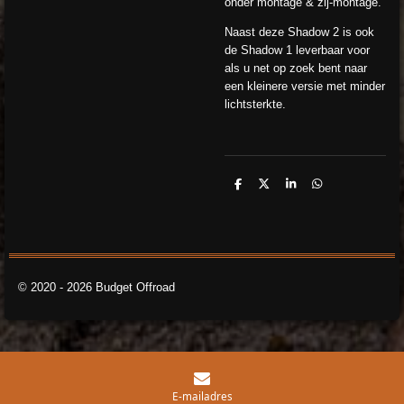
onder montage & zij-montage.
Naast deze Shadow 2 is ook
de Shadow 1 leverbaar voor
als u net op zoek bent naar
een kleinere versie met minder
lichtsterkte.
D
D
S
D
e
e
h
e
l
e
a
l
e
l
r
e
n
e
n
© 2020 - 2026 Budget Offroad
E-mailadres