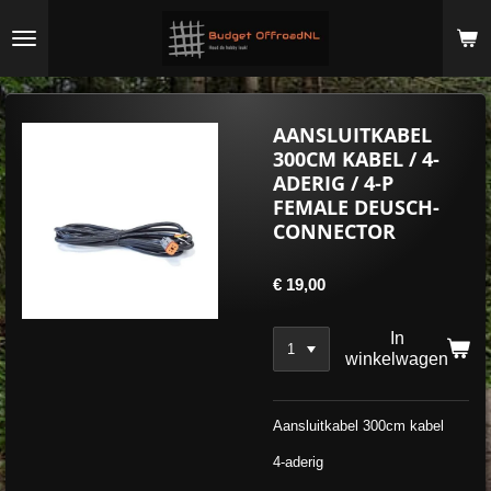
Ga
direct
naar
de
hoofdinhoud
AANSLUITKABEL
300CM KABEL / 4-
ADERIG / 4-P
FEMALE DEUSCH-
CONNECTOR
€ 19,00
In
winkelwagen
Aansluitkabel 300cm kabel
4-aderig