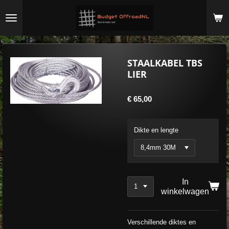
Ga
direct
naar
de
hoofdinhoud
STAALKABEL TBS
LIER
€ 65,00
Dikte en lengte
In
winkelwagen
Verschillende diktes en