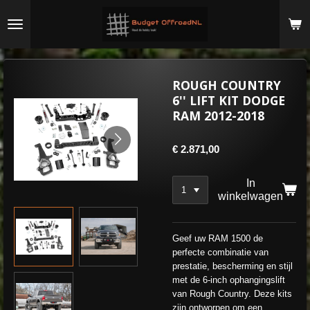
Ga
direct
naar
de
hoofdinhoud
ROUGH COUNTRY
6'' LIFT KIT DODGE
RAM 2012-2018
€ 2.871,00
In
winkelwagen
Geef uw RAM 1500 de
perfecte combinatie van
prestatie, bescherming en stijl
met de 6-inch ophangingslift
van Rough Country. Deze kits
zijn ontworpen om een ​​