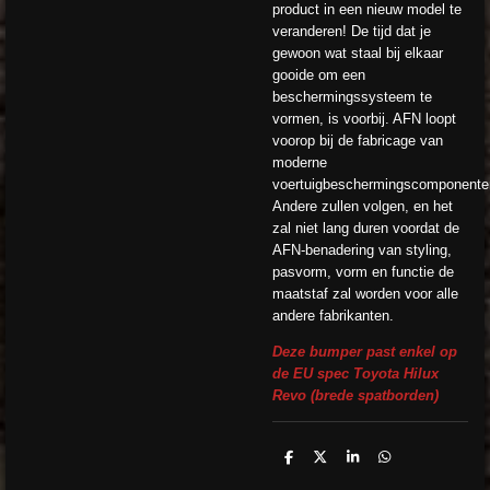
product in een nieuw model te
veranderen! De tijd dat je
gewoon wat staal bij elkaar
gooide om een ​​
beschermingssysteem te
vormen, is voorbij. AFN loopt
voorop bij de fabricage van
moderne
voertuigbeschermingscomponente
Andere zullen volgen, en het
zal niet lang duren voordat de
AFN-benadering van styling,
pasvorm, vorm en functie de
maatstaf zal worden voor alle
andere fabrikanten.
Deze bumper past enkel op
de EU spec Toyota Hilux
Revo (brede spatborden)
D
D
S
D
e
e
h
e
l
e
a
l