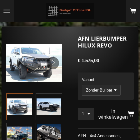
Ga
direct
naar
de
hoofdinhoud
AFN LIERBUMPER
HILUX REVO
€ 1.575,00
Variant
In
winkelwagen
AFN - 4x4 Accessories,