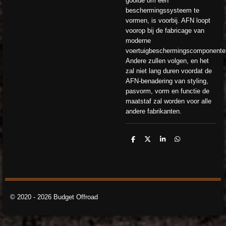
gooide om een ​​
beschermingssysteem te
vormen, is voorbij. AFN loopt
voorop bij de fabricage van
moderne
voertuigbeschermingscomponente
Andere zullen volgen, en het
zal niet lang duren voordat de
AFN-benadering van styling,
pasvorm, vorm en functie de
maatstaf zal worden voor alle
andere fabrikanten.
D
D
S
D
e
e
h
e
l
e
a
l
e
l
r
e
n
e
n
© 2020 - 2026 Budget Offroad