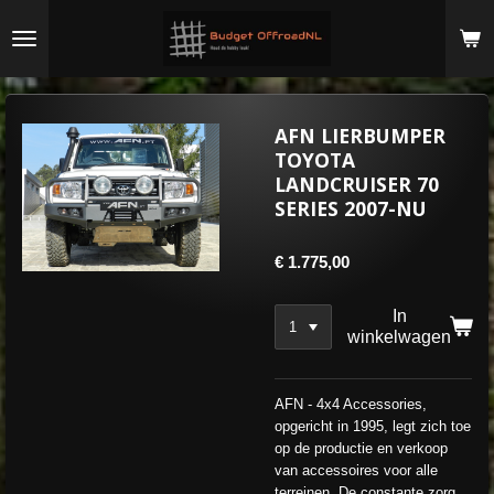
Ga
direct
naar
de
hoofdinhoud
AFN LIERBUMPER
TOYOTA
LANDCRUISER 70
SERIES 2007-NU
€ 1.775,00
In
winkelwagen
AFN - 4x4 Accessories,
opgericht in 1995, legt zich toe
op de productie en verkoop
van accessoires voor alle
terreinen. De constante zorg