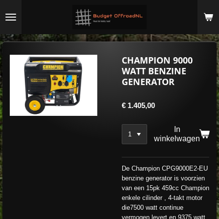
Ga
direct
naar
de
hoofdinhoud
CHAMPION 9000
WATT BENZINE
GENERATOR
€ 1.405,00
In
winkelwagen
De Champion CPG9000E2-EU
benzine generator is voorzien
van een 15pk 459cc Champion
enkele cilinder , 4-takt motor
die7500 watt continue
vermogen levert en 9375 watt