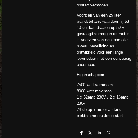
opstart vermogen.
Voorzien van een 25 liter
brandstoftank waardoor hij tot
10 uur kan draaien op 50%
gevraagd vermogen de motor
is voorzien van een laag olie
niveau beveiliging en
ontwikkeld voor een lange
levensduur met een eenvoudig
onderhoud .
Eigenschappen:
7500 watt vermogen
8000 watt maximaal
1 x 32amp 230V / 2 x 16amp
230v
74 db op 7 meter afstand
elektrische drukknop start
D
D
S
D