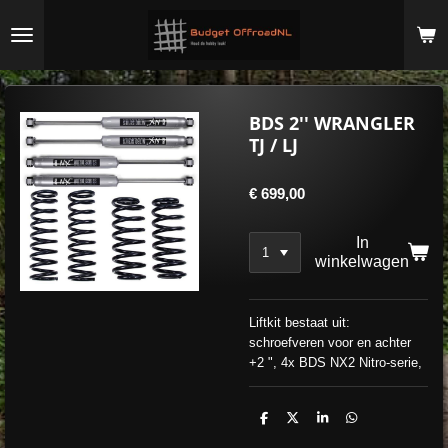
Ga
direct
naar
de
hoofdinhoud
BDS 2'' WRANGLER
TJ / LJ
€ 699,00
In
winkelwagen
Liftkit bestaat uit:
schroefveren voor en achter
+2 ", 4x BDS NX2 Nitro-serie,
D
D
S
D
e
e
h
e