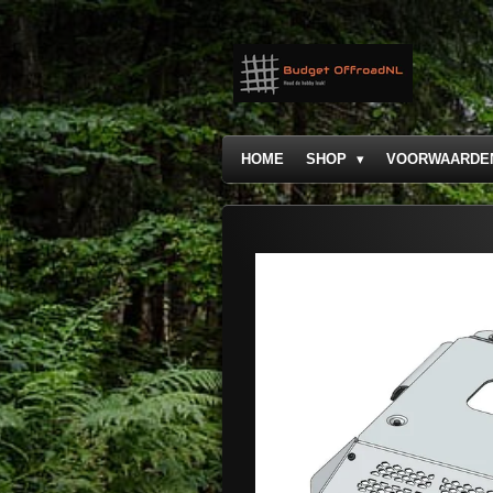
Ga
direct
naar
de
hoofdinhoud
HOME
SHOP
VOORWAARDE