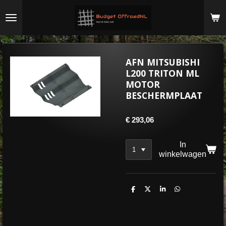
Ga
direct
naar
de
hoofdinhoud
AFN MITSUBISHI
L200 TRITON ML
MOTOR
BESCHERMPLAAT
€ 293,06
In
winkelwagen
D
D
S
D
e
e
h
e
l
e
a
l
e
l
r
e
n
e
n