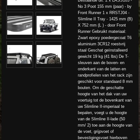
Bestaande uit: 2 x LASS103 -
No 3 Poot 155 mm (paar) - by
Front Runner 1 x RRSTJ04 -
Slimline II Tray - 1425 mm (B)
X 752 mm (L ) - door Front
Runner Gebruikt materiaal:
Zwart epoxy poedergecoat T6
aluminium 3CR12 roestvrij
staal Geschat geïnstalleerd
gewicht 19 kg (41 lbs) De T-
sleuven aan de boven- en
onderkant van de latten en
randprofielen van het rack zijn
geschikt voor standaard 8 mm
bouten. Om de geschatte
hoogte van het dak van uw
voertuig tot de bovenkant van
uw Slimline II-imperiaal te
bepalen, voegt u de hoogte
van de Slimline II-lade (50
mm/ 2) toe aan de hoogte van
de voet, grijpvoet of
bevestigingsvoet hierboven