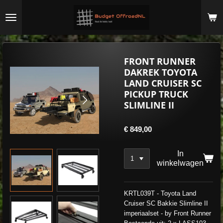
Ga
direct
naar
de
hoofdinhoud
FRONT RUNNER
DAKREK TOYOTA
LAND CRUISER SC
PICKUP TRUCK
SLIMLINE II
€ 849,00
In
winkelwagen
KRTL039T - Toyota Land
Cruiser SC Bakkie Slimline II
imperiaalset - by Front Runner