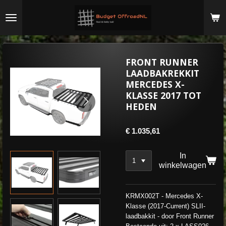
Ga
direct
naar
de
hoofdinhoud
FRONT RUNNER
LAADBAKREKKIT
MERCEDES X-
KLASSE 2017 TOT
HEDEN
€ 1.035,61
In
winkelwagen
KRMX002T - Mercedes X-
Klasse (2017-Current) SLII-
laadbakkit - door Front Runner