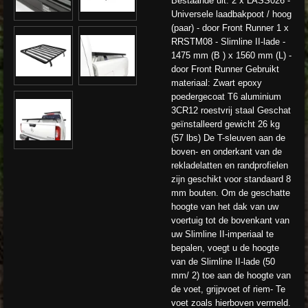
Bestaande uit: 2 x LASS026 -
Universele laadbakpoot / hoog
(paar) - door Front Runner 1 x
RRSTM08 - Slimline II-lade -
1475 mm (B ) x 1560 mm (L) -
door Front Runner Gebruikt
materiaal: Zwart epoxy
poedergecoat T6 aluminium
3CR12 roestvrij staal Geschat
geïnstalleerd gewicht 26 kg
(57 lbs) De T-sleuven aan de
boven- en onderkant van de
rekladelatten en randprofielen
zijn geschikt voor standaard 8
mm bouten. Om de geschatte
hoogte van het dak van uw
voertuig tot de bovenkant van
uw Slimline II-imperiaal te
bepalen, voegt u de hoogte
van de Slimline II-lade (50
mm/ 2) toe aan de hoogte van
de voet, grijpvoet of riem- Te
voet zoals hierboven vermeld.