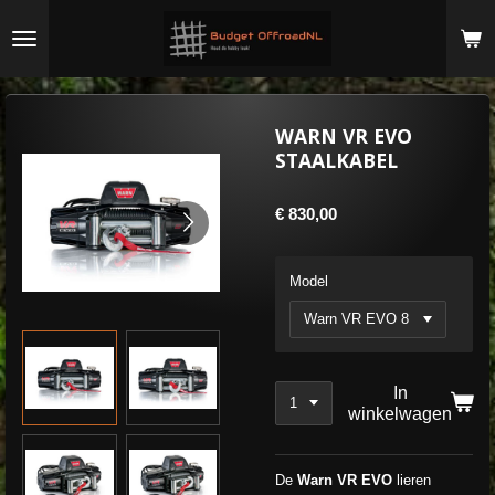
Ga
direct
naar
de
hoofdinhoud
WARN VR EVO
STAALKABEL
€ 830,00
Model
In
winkelwagen
De
Warn VR EVO
lieren