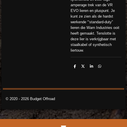
amperage trek van de VR
EVO lieren en pluspunt. Je
kunt ze zien als de hardst
werkende “‘standard-duty”
lieren die Warn Industries ooit
heeft gemaakt. Tenslotte is
deze lier is verkrijgbaar met
staalkabel of synthetisch
liertouw.
D
D
S
D
e
e
h
e
l
e
a
l
e
l
r
e
n
e
n
© 2020 - 2026 Budget Offroad