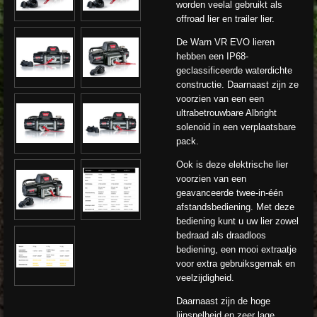
worden veelal gebruikt als
offroad lier en trailer lier.
De Warn VR EVO lieren
hebben een IP68-
geclassificeerde waterdichte
constructie. Daarnaast zijn ze
voorzien van een een
ultrabetrouwbare Albright
solenoid in een verplaatsbare
pack.
Ook is deze elektrische lier
voorzien van een
geavanceerde twee-in-één
afstandsbediening. Met deze
bediening kunt u uw lier zowel
bedraad als draadloos
bediening, een mooi extraatje
voor extra gebruiksgemak en
veelzijdigheid.
Daarnaast zijn de hoge
lijnsnelheid en zeer lage