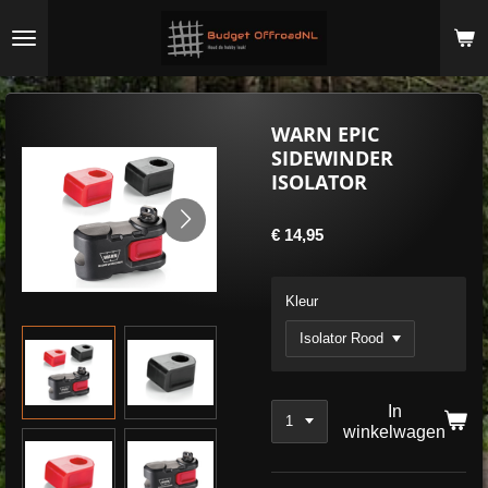
Ga
direct
naar
de
hoofdinhoud
WARN EPIC
SIDEWINDER
ISOLATOR
€ 14,95
Kleur
In
winkelwagen