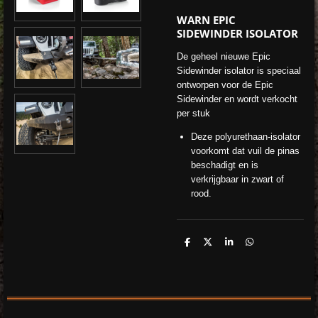
WARN EPIC
SIDEWINDER ISOLATOR
De geheel nieuwe Epic
Sidewinder isolator is speciaal
ontworpen voor de Epic
Sidewinder en wordt verkocht
per stuk
Deze polyurethaan-isolator
voorkomt dat vuil de pinas
beschadigt en is
verkrijgbaar in zwart of
rood.
D
D
S
D
e
e
h
e
l
e
a
l
e
l
r
e
n
e
n