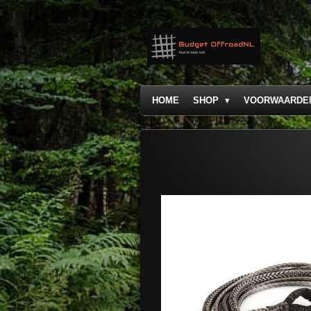
Ga
direct
naar
de
hoofdinhoud
HOME
SHOP
VOORWAARDE