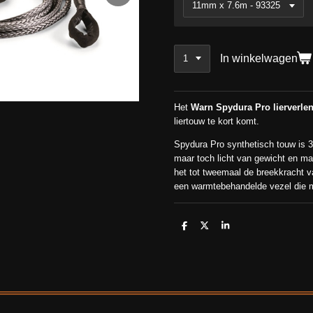
In winkelwagen
Het
Warn Spydura Pro lierverl
liertouw te kort komt.
Spydura Pro synthetisch touw is 
maar toch licht van gewicht en ma
het tot tweemaal de breekkracht 
een warmtebehandelde vezel die ma
D
D
S
e
e
h
l
e
a
e
l
r
n
e