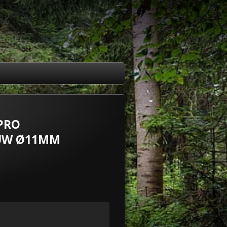
PRO
UW Ø11MM