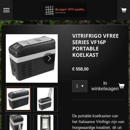
Ga
direct
naar
de
hoofdinhoud
VITRIFRIGO VFREE
SERIES VF16P
PORTABLE
KOELKAST
€ 558,00
In
winkelwagen
De portable koelkasten van
het Italiaanse Vitrifrigo zijn van
hoogwaardige kwaliteit, dit uit