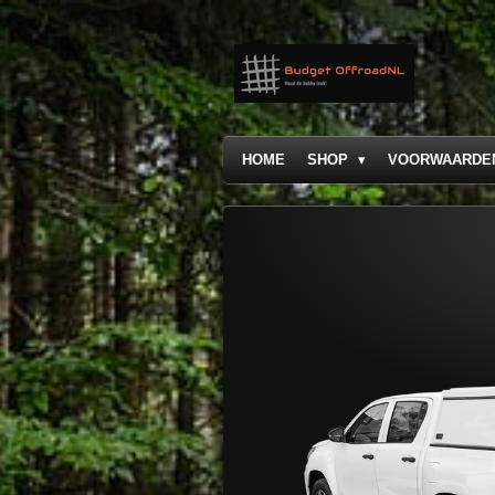
Ga
direct
naar
de
hoofdinhoud
HOME
SHOP
VOORWAARDE