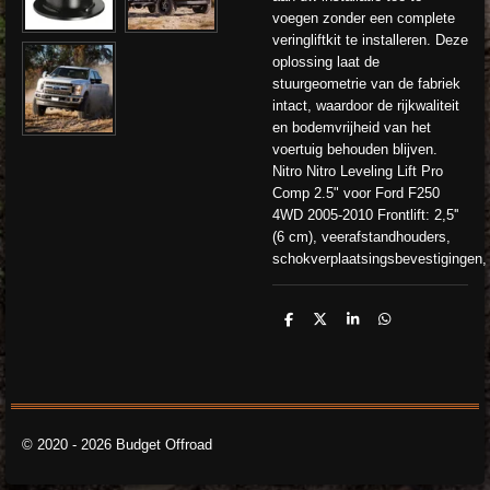
voegen zonder een complete
veringliftkit te installeren. Deze
oplossing laat de
stuurgeometrie van de fabriek
intact, waardoor de rijkwaliteit
en bodemvrijheid van het
voertuig behouden blijven.
Nitro Nitro Leveling Lift Pro
Comp 2.5" voor Ford F250
4WD 2005-2010 Frontlift: 2,5''
(6 cm), veerafstandhouders,
schokverplaatsingsbevestigingen,
D
D
S
D
e
e
h
e
l
e
a
l
e
l
r
e
n
e
n
© 2020 - 2026 Budget Offroad