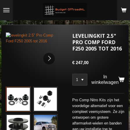
Ga
direct
naar
de
hoofdinhoud
LEVELINGKIT 2.5"
PRO COMP FORD
F250 2005 TOT 2016
€ 247,00
In
winkelwagen
Pro Comp Nitro Kits zijn het
voordelige alternatief voor een
compleet veersysteem. Ze zijn
ontworpen om grotere
aftermarket-wielen en banden
aan uw installatie toe te