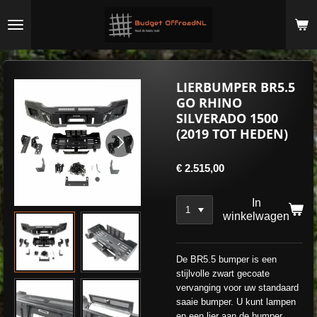
Ga
direct
naar
de
hoofdinhoud
LIERBUMPER BR5.5
GO RHINO
SILVERADO 1500
(2019 TOT HEDEN)
€ 2.515,00
In
winkelwagen
De BR5.5 bumper is een
stijlvolle zwart gecoate
vervanging voor uw standaard
saaie bumper. U kunt lampen
en een lier aan de bumper