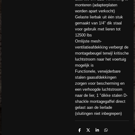
monteren (adapterplaten
worden apart verkocht)
Gelaste lierbak uit één stuk
gemaakt van 1/4" dik staal
voor gebruik met lieren tot
12500 lbs
Omlijste mesh-
ventilatieafdekking verbergt de
montagebeugel terwijl kritische
luchtstroom naar het voertuig
mogelijk is
Functionele, verwijderbare
stalen gaasafdekkingen
zorgen voor bescherming en
een verhoogde luchtstroom
naar de lier, 1 "dikke stalen D-
shackle montagegaffel direct
gelast aan de lierlade
(sluitingen niet inbegrepen)
D
D
S
D