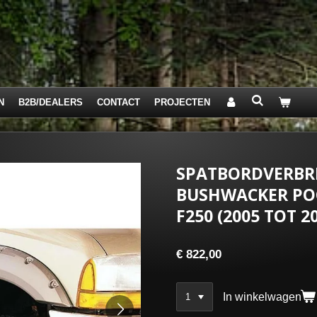
N
B2B/DEALERS
CONTACT
PROJECTEN
SPATBORDVERBR
BUSHWACKER POC
F250 (2005 TOT 2
€ 822,00
In winkelwagen