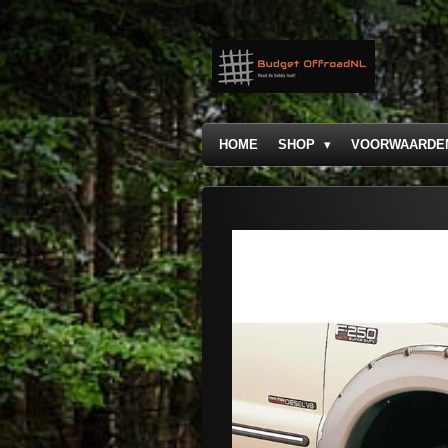
Ga
direct
naar
de
hoofdinhoud
HOME
SHOP
VOORWAARDE