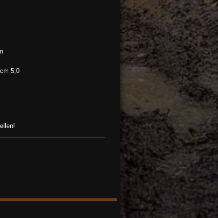
cm
 cm 5,0
llen!