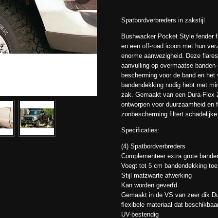
Spatbordverbreders in zakstijl
Bushwacker Pocket Style fender fl
en een off-road icoon met hun ver
enorme aanwezigheid. Deze flares 
aanvulling op overmaatse banden en
bescherming voor de band en het 
bandendekking nodig hebt met minim
zak. Gemaakt van een Dura-Flex 
ontworpen voor duurzaamheid en fl
zonbescherming filtert schadelijke 
Specificaties:
(4) Spatbordverbreders
Complementeer extra grote banden 
Voegt tot 5 cm bandendekking toe 
Stijl matzwarte afwerking
Kan worden geverfd
Gemaakt in de VS van zeer dik Du
flexibele materiaal dat beschikbaar
UV-bestendig