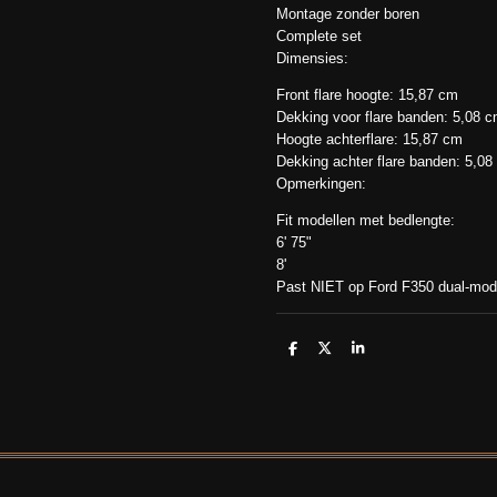
Montage zonder boren
Complete set
Dimensies:
Front flare hoogte: 15,87 cm
Dekking voor flare banden: 5,08 
Hoogte achterflare: 15,87 cm
Dekking achter flare banden: 5,08
Opmerkingen:
Fit modellen met bedlengte:
6' 75"
8'
Past NIET op Ford F350 dual-mode
D
D
S
e
e
h
l
e
a
e
l
r
n
e