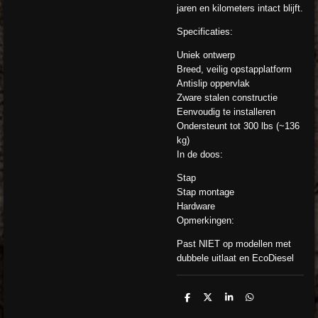
jaren en kilometers intact blijft.
Specificaties:
Uniek ontwerp
Breed, veilig opstapplatform
Antislip oppervlak
Zware stalen constructie
Eenvoudig te installeren
Ondersteunt tot 300 lbs (~136
kg)
In de doos:
Stap
Stap montage
Hardware
Opmerkingen:
Past NIET op modellen met
dubbele uitlaat en EcoDiesel
D
D
S
D
e
e
h
e