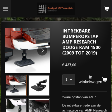
Ga
direct
naar
de
hoofdinhoud
INTREKBARE
BUMPEROPSTAP
AMP RESEARCH
DODGE RAM 1500
(2009 TOT 2019)
€ 437,00
In
winkelwagen
zware opstap van AMP
De intrekbare trede aan de
achterzijde van AMP Research