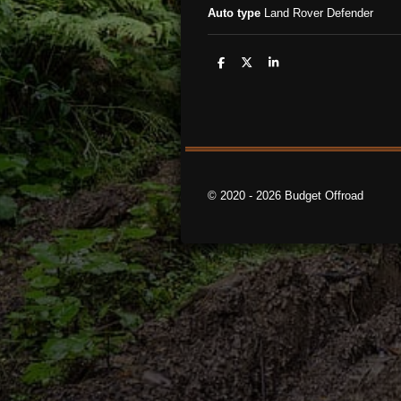
Auto type
Land Rover Defender
D
D
S
e
e
h
l
e
a
e
l
r
n
e
© 2020 - 2026 Budget Offroad