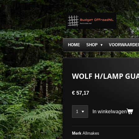
Ga
direct
naar
de
hoofdinhoud
HOME
SHOP
VOORWAARDE
WOLF H/LAMP GUAR
€ 57,17
In winkelwagen
Merk
Allmakes