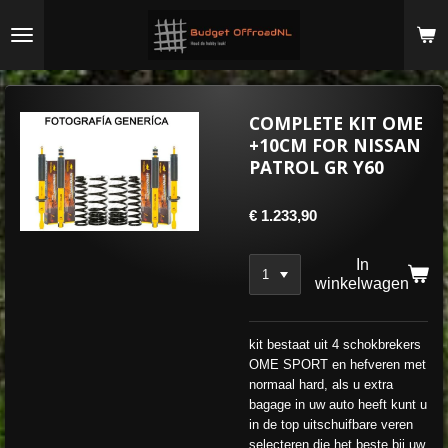
Ga
direct
naar
de
hoofdinhoud
COMPLETE KIT OME
+10CM FOR NISSAN
PATROL GR Y60
€ 1.233,90
In
winkelwagen
kit bestaat uit 4 schokbrekers
OME SPORT en hefveren met
normaal hard, als u extra
bagage in uw auto heeft kunt u
in de top uitschuifbare veren
selecteren die het beste bij uw