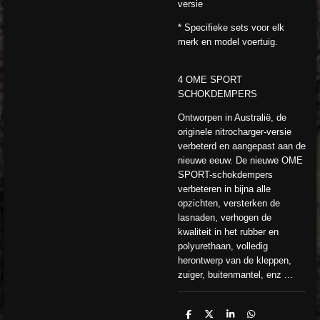
versie
* Specifieke sets voor elk
merk en model voertuig.
4 OME SPORT
SCHOKDEMPERS
Ontworpen in Australië, de
originele nitrocharger-versie
verbeterd en aangepast aan de
nieuwe eeuw. De nieuwe OME
SPORT-schokdempers
verbeteren in bijna alle
opzichten, versterken de
lasnaden, verhogen de
kwaliteit in het rubber en
polyurethaan, volledig
herontwerp van de kleppen,
zuiger, buitenmantel, enz ...
D
D
S
D