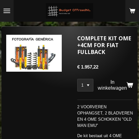
Ga
direct
naar
de
hoofdinhoud
COMPLETE KIT OME
+4CM FOR FIAT
FULLBACK
€ 1.957,22
In
winkelwagen
2 VOORVEREN
OPHANGSET, 2 BLADVEREN
EN 4 OME SCHOKKEN "OLD
MAN EMU"
De kit bestaat uit 4 OME