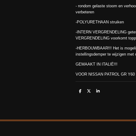
- rondom gelaste stoom en verhoog
verbeteren
-POLYURETHAAN struiken
-INTERN VERGRENDELING getest 
VERGRENDELING voorkomt topp
-HERBOUWBAAR!!! Het is mogelij
instellingsdemper te wijzigen me
GEMAAKT IN ITALIË!!!
VOOR NISSAN PATROL GR Y60
D
D
S
e
e
h
l
e
a
e
l
r
n
e