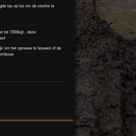
de las op lus om de sterkte te
tot 7000kg!...deze
en!
k om het opnieuw te bouwen of de
t ombouw