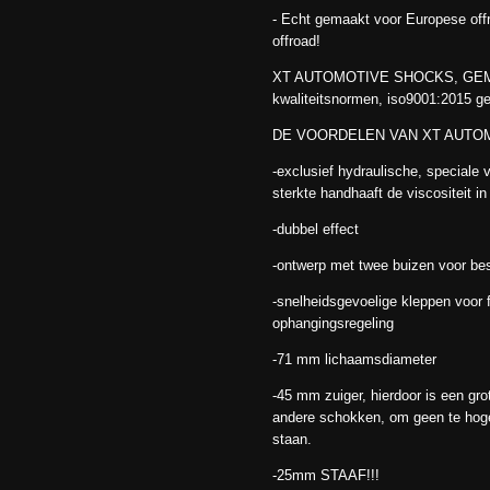
- Echt gemaakt voor Europese offr
offroad!
XT AUTOMOTIVE SHOCKS, GEMAA
kwaliteitsnormen, iso9001:2015 gec
DE VOORDELEN VAN XT AUTO
-exclusief hydraulische, speciale 
sterkte handhaaft de viscositeit in
-dubbel effect
-ontwerp met twee buizen voor b
-snelheidsgevoelige kleppen voor f
ophangingsregeling
-71 mm lichaamsdiameter
-45 mm zuiger, hierdoor is een gro
andere schokken, om geen te hoge
staan.
-25mm STAAF!!!