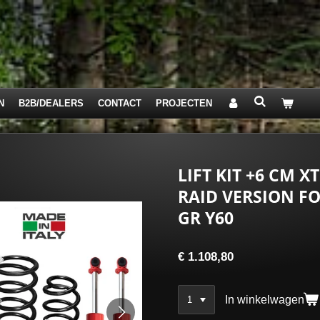
N
B2B/DEALERS
CONTACT
PROJECTEN
LIFT KIT +6 CM 
RAID VERSION F
GR Y60
€ 1.108,80
In winkelwagen