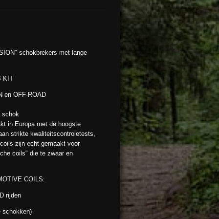
ON" schokbrekers met lange
 KIT
 ON en OFF-ROAD
e schok
 in Europa met de hoogste
n strikte kwaliteitscontroletests,
coils zijn echt gemaakt voor
che coils" die te zwaar en
OTIVE COILS:
 rijden
e schokken)