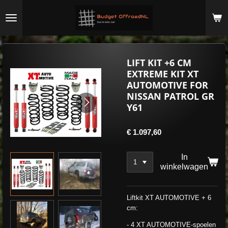
Ga
direct
naar
de
hoofdinhoud
LIFT KIT +6 CM
EXTREME KIT XT
AUTOMOTIVE FOR
NISSAN PATROL GR
Y61
€ 1.097,60
In
winkelwagen
Liftkit XT AUTOMOTIVE + 6
cm:
- 4 XT AUTOMOTIVE-spoelen