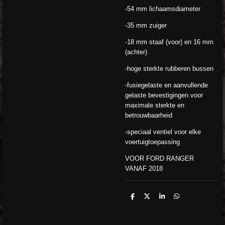
-54 mm lichaamsdiameter
-35 mm zuiger
-18 mm staaf (voor) en 16 mm
(achter)
-hoge sterkte rubberen bussen
-fusiegelaste en aanvullende
gelaste bevestigingen voor
maximale sterkte en
betrouwbaarheid
-speciaal ventiel voor elke
voertuigtoepassing
VOOR FORD RANGER
VANAF 2018
D
D
S
D
e
e
h
e
l
e
a
l
e
l
r
e
n
e
n