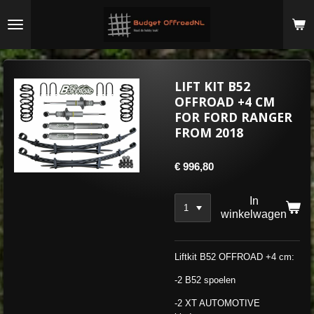
Ga
direct
naar
de
hoofdinhoud
LIFT KIT B52
OFFROAD +4 CM
FOR FORD RANGER
FROM 2018
€ 996,80
In
winkelwagen
Liftkit B52 OFFROAD +4 cm:
-2 B52 spoelen
-2 XT AUTOMOTIVE