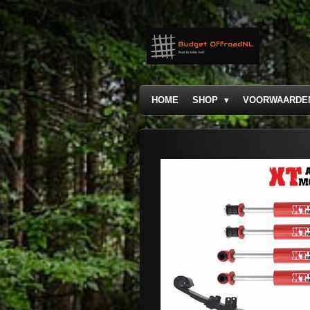
Ga
direct
naar
de
hoofdinhoud
HOME
SHOP
VOORWAARDE