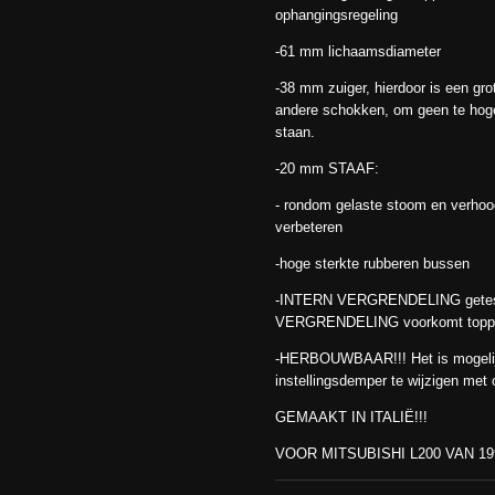
ophangingsregeling
-61 mm lichaamsdiameter
-38 mm zuiger, hierdoor is een gro
andere schokken, om geen te hoge
staan.
-20 mm STAAF:
- rondom gelaste stoom en verhoog
verbeteren
-hoge sterkte rubberen bussen
-INTERN VERGRENDELING getest 
VERGRENDELING voorkomt topp
-HERBOUWBAAR!!! Het is mogelij
instellingsdemper te wijzigen me
GEMAAKT IN ITALIË!!!
VOOR MITSUBISHI L200 VAN 19