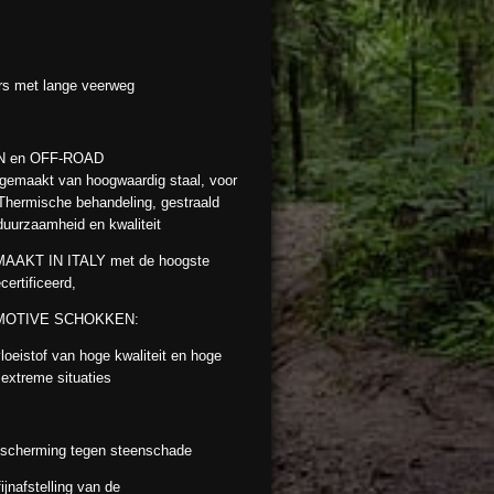
s met lange veerweg
 ON en OFF-ROAD
aakt van hoogwaardig staal, voor
 Thermische behandeling, gestraald
duurzaamheid en kwaliteit
KT IN ITALY met de hoogste
ertificeerd,
MOTIVE SCHOKKEN:
vloeistof van hoge kwaliteit en hoge
 extreme situaties
escherming tegen steenschade
ijnafstelling van de