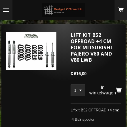
Ga
direct
naar
de
hoofdinhoud
LIFT KIT B52
OFFROAD +4 CM
FOR MITSUBISHI
PAJERO V60 AND
V80 LWB
€ 616,00
In
winkelwagen
Liftkit B52 OFFROAD +4 cm:
-4 B52 spoelen