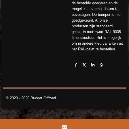
de bestelde goederen en de
mogelijke leveringsdatum te
bevestigen. De bumper is niet
goedgekeurd. Al onze
producten zijn standaard
gelakt in mat zwart RAL 9005
fijne structuur. Het is mogelijk
om in andere kleurvarianten uit
het RAL-palet te bestellen.
D
D
S
D
e
e
h
e
l
e
a
l
e
l
r
e
n
e
n
© 2020 - 2026 Budget Offroad