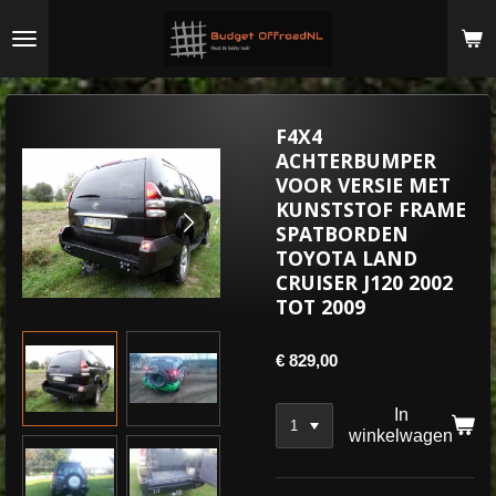
Ga
direct
naar
de
hoofdinhoud
F4X4
ACHTERBUMPER
VOOR VERSIE MET
KUNSTSTOF FRAME
SPATBORDEN
TOYOTA LAND
CRUISER J120 2002
TOT 2009
€ 829,00
In
winkelwagen