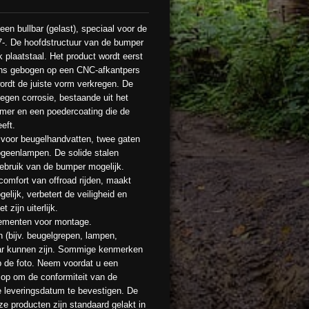
en bullbar (gelast), speciaal voor de
 De hoofdstructuur van de bumper
plaatstaal. Het product wordt eerst
ens gebogen op een CNC-afkantpers
ordt de juiste vorm verkregen. De
egen corrosie, bestaande uit het
mer en een poedercoating die de
eeft.
voor beugelhandvatten, twee gaten
alogeenlampen. De solide stalen
gebruik van de bumper mogelijk.
comfort van offroad rijden, maakt
elijk, verbetert de veiligheid en
 zijn uiterlijk.
elementen voor montage.
 (bijv. beugelgrepen, lampen,
tbaar kunnen zijn. Sommige kenmerken
 de foto. Neem voordat u een
s op om de conformiteit van de
e leveringsdatum te bevestigen. De
ze producten zijn standaard gelakt in