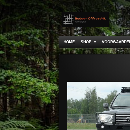
Ga
direct
naar
de
hoofdinhoud
HOME
SHOP
VOORWAARDE