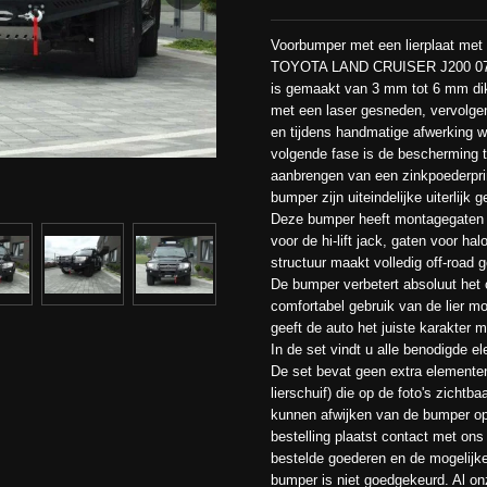
Voorbumper met een lierplaat met e
TOYOTA LAND CRUISER J200 07-.
is gemaakt van 3 mm tot 6 mm dik 
met een laser gesneden, vervolg
en tijdens handmatige afwerking w
volgende fase is de bescherming t
aanbrengen van een zinkpoederpri
bumper zijn uiteindelijke uiterlijk g
Deze bumper heeft montagegaten 
voor de hi-lift jack, gaten voor h
structuur maakt volledig off-road 
De bumper verbetert absoluut het 
comfortabel gebruik van de lier mog
geeft de auto het juiste karakter met
In de set vindt u alle benodigde 
De set bevat geen extra elementen
lierschuif) die op de foto's zich
kunnen afwijken van de bumper op
bestelling plaatst contact met on
bestelde goederen en de mogelijk
bumper is niet goedgekeurd. Al on